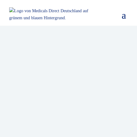
Kontaktieren Sie uns
Für weitere Informationen nutzen Sie bitte das Formular,
oder schreiben Sie uns an
info@medicalsdirect.de
Oder rufen Sie uns an:
+49 (0) 8092 / 863 55 50
Wir verarbeiten ihre Daten ausschließlich zur
Beantwortung Ihrer Anfrage. Weitere Informationen
finden Sie in unserer
Datenschutzerklärung
.