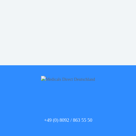
=
5 + 5
senden
+49 (0) 8092 / 863 55 50