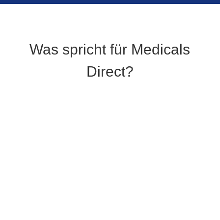
Was spricht für Medicals
Direct?
N
Premiumpartner der Versicherungsbranche
N
Mehr als die Hälfte der am Markt befindlichen